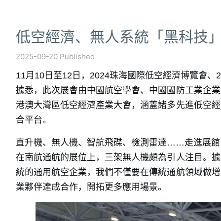
低空經濟、無人系統「黑科技
2025-09-20 Published
11月10日至12日，2024珠海國際低空經濟博覽會
據悉，此次展會由中國航空學會、中國國防工業企業
港澳大灣區低空經濟產業大會，涵蓋諸多先進低空經
合平台。
直升機、無人機、智航飛碟、檢測雷達……走進展館
在南航通航的展位上，三架無人機頗為引人注目。據
統的通用航空企業，我們不僅要在傳統通航領域做增
業夥伴達成合作，開拓更多應用場景。