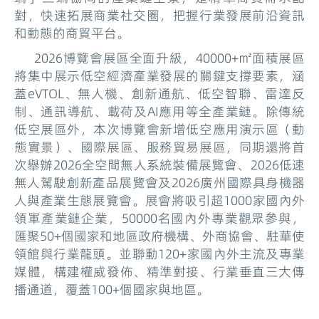
對，快速拓展商業社交圈，把握行業發展前沿資訊
和動態的商貿平台。
2026博覽會展區全面升級，40000+㎡面積展區
將集中展示低空經濟產業發展的關鍵支撐要素，涵
蓋eVTOL、無人機、創新通航、低空智聯、雷達反
制、通訊導航、載荷及AI應用等全產業鏈。除傳統
低空展區外，本次博覽會新增低空應用演示區（動
態實景）、國際展區、服務貿易展區，同期還將首
次舉辦2026全空間無人系統裝備展覽會、2026低速
無人駕駛創新產品展覽會及2026廣州國際具身機器
人與產業生態展覽會。展會將吸引超1000家國內外
領軍產業鏈企業，50000名國內外專業觀眾參與，
匯聚50+個國家和地區政府機構、外商協會、駐華使
領館與行業龍頭。並聯動120+家國內外主流及專業
媒體，構建權威發佈、精準對接、行業垂直三大傳
播通道，覆蓋100+個國家與地區。