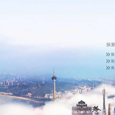
探
關
關
實