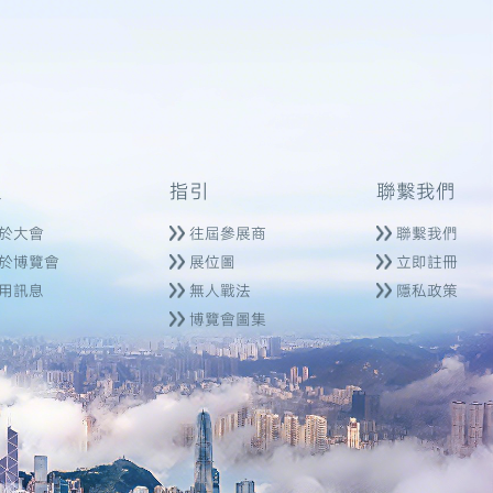
索
指引
聯繫我們
於大會
往屆參展商
聯繫我們
於博覽會
展位圖
立即註冊
用訊息
無人戰法
隱私政策
博覽會圖集