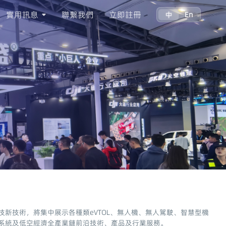
實用訊息
聯繫我們
立即註冊
中
En
新技術，將集中展示各種類eVTOL、無人機、無人駕駛、智慧型機
系統及低空經濟全產業鏈前沿技術、產品及行業服務。