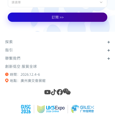
請選擇
訂閱 >>
探索
指引
關於大會
關於博覽會
聯繫我們
往屆參展商
實用訊息
展位圖
創新低空 服貿全球
聯繫我們
無人戰法
立即註冊
時間：2026.12.4-6
博覽會圖集
隱私政策
地點：廣州廣交會展館